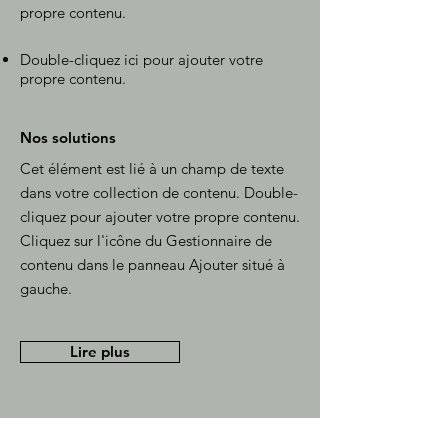
propre contenu.
Double-cliquez ici pour ajouter votre
propre contenu.
Nos solutions
Cet élément est lié à un champ de texte
dans votre collection de contenu. Double-
cliquez pour ajouter votre propre contenu.
Cliquez sur l'icône du Gestionnaire de
contenu dans le panneau Ajouter situé à
gauche.
Lire plus