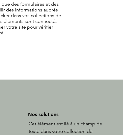
s que des formulaires et des
lir des informations auprès
tocker dans vos collections de
os éléments sont connectés
er votre site pour vérifier
té.
Nos solutions
Cet élément est lié à un champ de
texte dans votre collection de